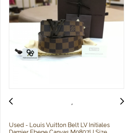
Used -​ Louis Vuitton​ Belt​ LV​ Initiales​
Damier​ Ebene​ Canvas​ M9807U​ Size​