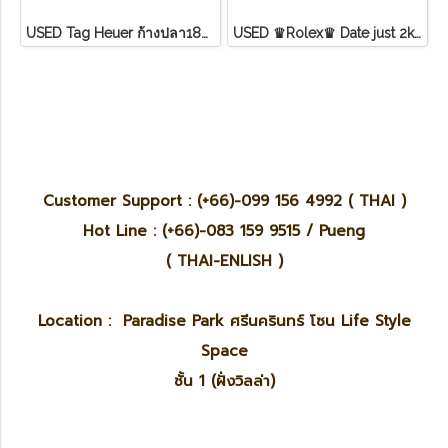
U​S​E​D​ T​ag Heuer ก้างปลา18K ขอบทอง หน้า ครีม
USED ♛Rolex♛ Date just​ 2k​ หน้าขาว​ หลัก​เพชร​/โรมัน ขอบเพชรหนามเตย​ บานพับเก่า​ สายจูบิลี่
Customer Support : (+66)-099 156 4992 ( THAI )
Hot Line : (+66)-083 159 9515 / Pueng
( THAI-ENLISH )
Location : Paradise Park ศรีนครินทร์ โซน Life Style
Space
ชั้น 1 (ฝั่งวิลล่า)