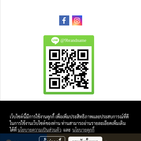
@9brandname
All Product are authentic and pre-owned.
เว็บไซต์นี้มีการใช้งานคุกกี้ เพื่อเพิ่มประสิทธิภาพและประสบการณ์ที่ดี
And
ในการใช้งานเว็บไซต์ของท่าน ท่านสามารถอ่านรายละเอียดเพิ่มเติม
All Photo in this website were taken by
ได้ที่
นโยบายความเป็นส่วนตัว
และ
นโยบายคุกกี้
9Brandname's Team.