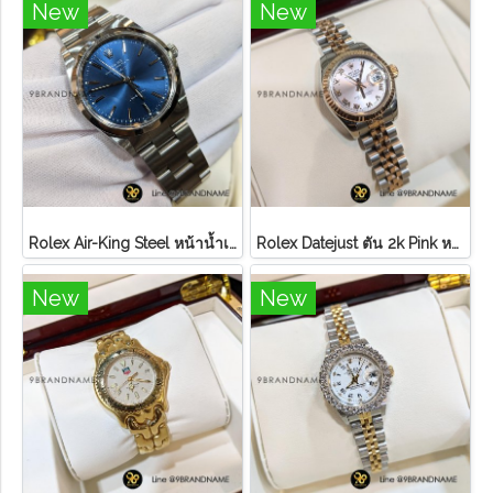
New
New
Rolex Air-King Steel หน้าน้ำเงิน หลักขีดสภาพดี
Rolex Datejust ตัน 2k Pink หลักโรมันสายจูบิลี่ Lady ไม่มี อปก
New
New