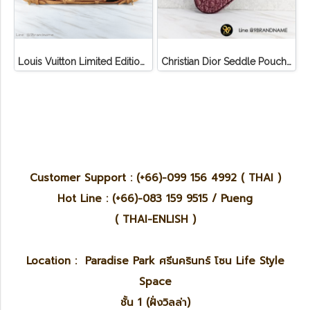
Louis Vuitton Limited Edition Monogram Canvas Sofia Coppola SC Bag
Christian Dior Seddle Pouch Accessory Hand Bag
Customer Support : (+66)-099 156 4992 ( THAI )
Hot Line : (+66)-083 159 9515 / Pueng
( THAI-ENLISH )
Location : Paradise Park ศรีนครินทร์ โซน Life Style
Space
ชั้น 1 (ฝั่งวิลล่า)