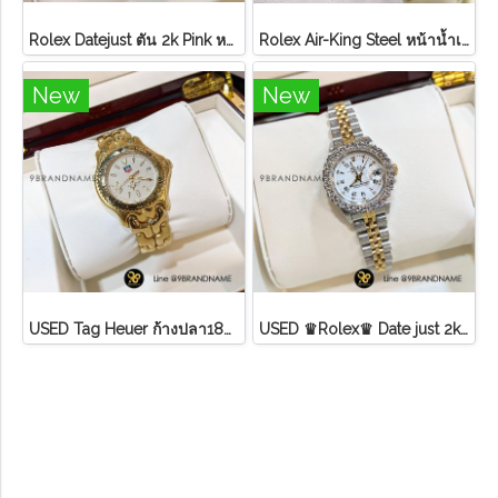
Rolex Datejust ตัน 2k Pink หลักโรมันสายจูบิลี่ Lady ไม่มี อปก
Rolex Air-King Steel หน้าน้ำเงิน หลักขีดสภาพดี
New
New
U​S​E​D​ T​ag Heuer ก้างปลา18K ขอบทอง หน้า ครีม
USED ♛Rolex♛ Date just​ 2k​ หน้าขาว​ หลัก​เพชร​/โรมัน ขอบเพชรหนามเตย​ บานพับเก่า​ สายจูบิลี่