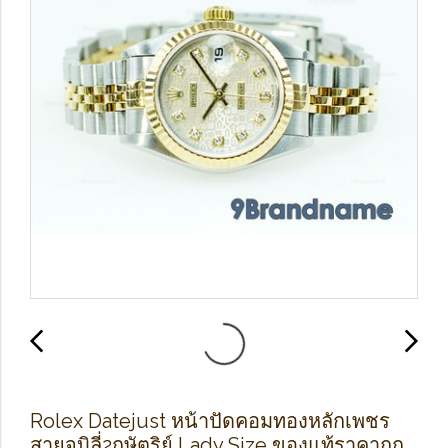
Rolex Datejust หน้าปัดคอมทองหลักเพชร
สายจูบิลี่2กษัตริย์ Lady Size ของแท้ราคาถูก