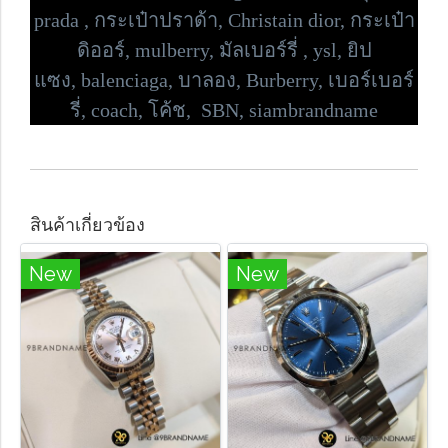
prada , กระเป๋าปราด้า,
Christain dior, กระเป๋า
ดิออร์,
mulberry, มัลเบอร์รี่ , ysl, ยิป
แซง,
balenciaga, บาลอง, Burberry, เบอร์เบอร์
รี่,
coach, โค้ช, SBN, siambrandname
สินค้าเกี่ยวข้อง
New
New