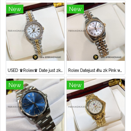
New
New
USED ♛Rolex♛ Date just​ 2k​ หน้าขาว​ หลัก​เพชร​/โรมัน ขอบเพชรหนามเตย​ บานพับเก่า​ สายจูบิลี่
Rolex Datejust ตัน 2k Pink หลักโรมันสายจูบิลี่ Lady ไม่มี อปก
New
New