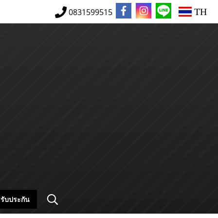
TH
0831599515
รับประกัน