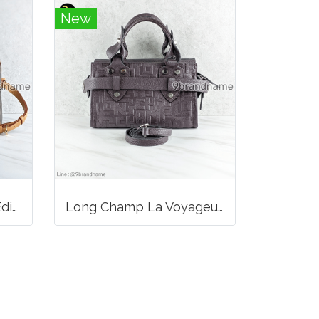
New
Louis Vuitton Limited Edition Monogram Canvas Sofia Coppola SC Bag
Long Champ La Voyageuse Bag Leather