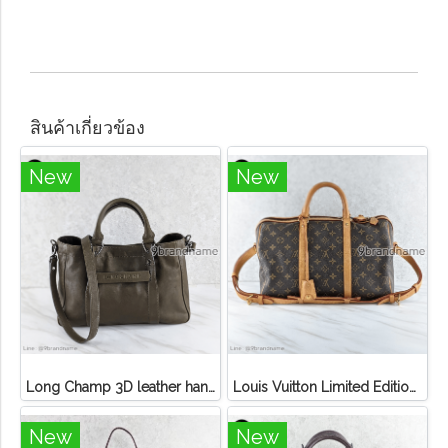
สินค้าเกี่ยวข้อง
New
New
Long Champ 3D leather handbag
Louis Vuitton Limited Edition Monogram Canvas Sofia Coppola SC Bag
New
New