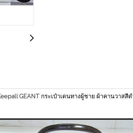
Keepall GEANT กระเป๋าเดนทางผู้ชาย ผ้าคานวาสสีดำ ส