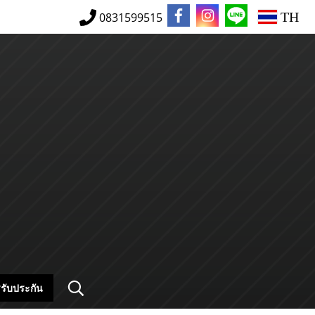
TH
0831599515
รับประกัน