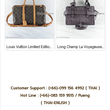
Louis Vuitton Limited Edition Monogram Canvas Sofia Coppola SC Bag
Long Champ La Voyageuse Bag Leather
Customer Support : (+66)-099 156 4992 ( THAI )
Hot Line : (+66)-083 159 9515 / Pueng
( THAI-ENLISH )