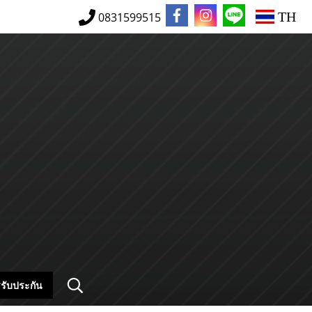
TH
0831599515
รับประกัน