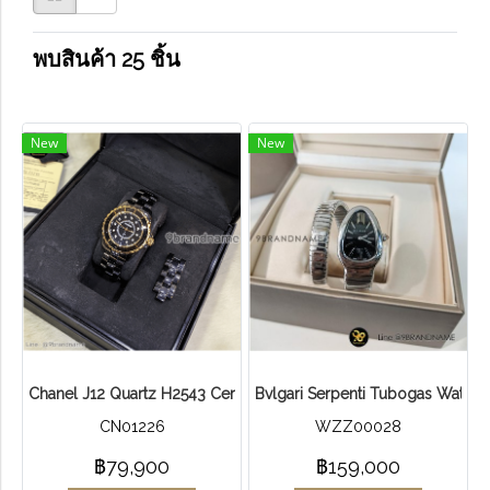
พบสินค้า 25 ชิ้น
New
New
Chanel J12 Quartz H2543 Ceramic
Bvlgari Serpenti Tubogas Watch 
CN01226
WZZ00028
฿79,900
฿159,000